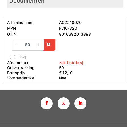
Documenten
Artikelnummer
AC2510670
MPN
FL16-320
GTIN
8016692013398
Afname per
zak 1 stuk(s)
Omverpakking
50
Brutoprijs
€ 12,10
Voorraadartikel
Nee